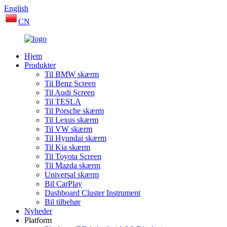
English
CN
Hjem
Produkter
Til BMW skærm
Til Benz Screen
Til Audi Screen
Til TESLA
Til Porsche skærm
Til Lexus skærm
Til VW skærm
Til Hyundai skærm
Til Kia skærm
Til Toyota Screen
Til Mazda skærm
Universal skærm
Bil CarPlay
Dashboard Cluster Instrument
Bil tilbehør
Nyheder
Platform