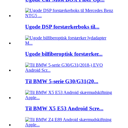
Ugode DSP forstærkerboks til...
Ugode bilfiberoptisk forstærker...
Til BMW 5-serie G30/G31(20...
Til BMW X5 E53 Android Scre...