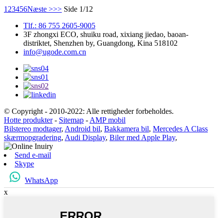
1
2
3
4
5
6
Næste >
>>
Side 1/12
Tlf.: 86 755 2605-9005
3F zhongxi ECO, shuiku road, xixiang jiedao, baoan-
distriktet, Shenzhen by, Guangdong, Kina 518102
info@ugode.com.cn
© Copyright - 2010-2022: Alle rettigheder forbeholdes.
Hotte produkter
-
Sitemap
-
AMP mobil
Bilstereo modtager
,
Android bil
,
Bakkamera bil
,
Mercedes A Class
skærmopgradering
,
Audi Display
,
Biler med Apple Play
,
Send e-mail
Skype
WhatsApp
x