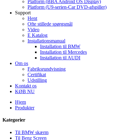
Platform (BBA Android OS Display)
Platform (U9-serien-Car DVD-afspiller)
Support
Hent
Ofte stillede spørgsmål
Video
E Katalog
Installationsmanual
Installation til BMW
Installation til Mercedes
Installation til AUDI
Om os
Fabriksrundvisning
Certifikat
Udstilling
Kontakt os
KØB NU
Hjem
Produkter
Kategorier
Til BMW skærm
Til Benz Screen