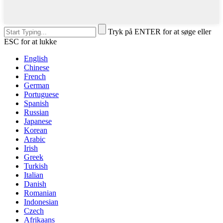
Tryk på ENTER for at søge eller
ESC for at lukke
English
Chinese
French
German
Portuguese
Spanish
Russian
Japanese
Korean
Arabic
Irish
Greek
Turkish
Italian
Danish
Romanian
Indonesian
Czech
Afrikaans