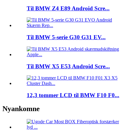
Til BMW Z4 E89 Android Scre...
Til BMW 5-serie G30 G31 EV...
Til BMW X5 E53 Android Scre...
12,3 tommer LCD til BMW F10 F0...
Nyankomne