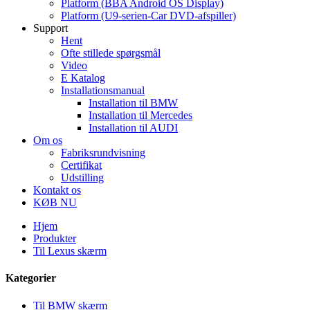
Platform (BBA Android OS Display)
Platform (U9-serien-Car DVD-afspiller)
Support
Hent
Ofte stillede spørgsmål
Video
E Katalog
Installationsmanual
Installation til BMW
Installation til Mercedes
Installation til AUDI
Om os
Fabriksrundvisning
Certifikat
Udstilling
Kontakt os
KØB NU
Hjem
Produkter
Til Lexus skærm
Kategorier
Til BMW skærm