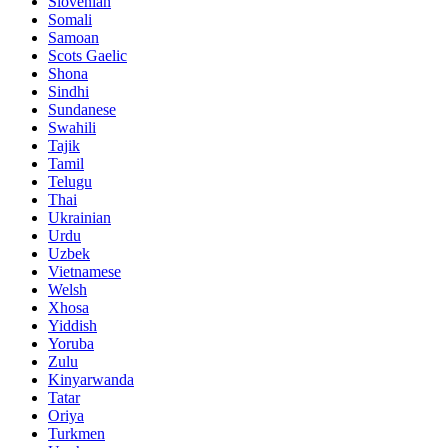
Slovenian
Somali
Samoan
Scots Gaelic
Shona
Sindhi
Sundanese
Swahili
Tajik
Tamil
Telugu
Thai
Ukrainian
Urdu
Uzbek
Vietnamese
Welsh
Xhosa
Yiddish
Yoruba
Zulu
Kinyarwanda
Tatar
Oriya
Turkmen