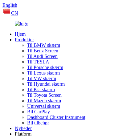
English
CN
Hjem
Produkter
Til BMW skærm
Til Benz Screen
Til Audi Screen
Til TESLA
Til Porsche skærm
Til Lexus skærm
Til VW skærm
Til Hyundai skærm
Til Kia skærm
Til Toyota Screen
Til Mazda skærm
Universal skærm
Bil CarPlay
Dashboard Cluster Instrument
Bil tilbehør
Nyheder
Platform