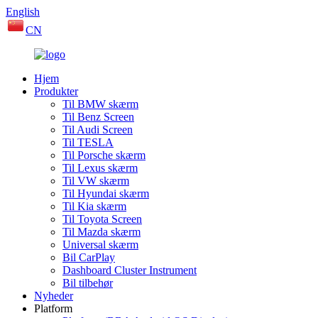
English
CN
Hjem
Produkter
Til BMW skærm
Til Benz Screen
Til Audi Screen
Til TESLA
Til Porsche skærm
Til Lexus skærm
Til VW skærm
Til Hyundai skærm
Til Kia skærm
Til Toyota Screen
Til Mazda skærm
Universal skærm
Bil CarPlay
Dashboard Cluster Instrument
Bil tilbehør
Nyheder
Platform