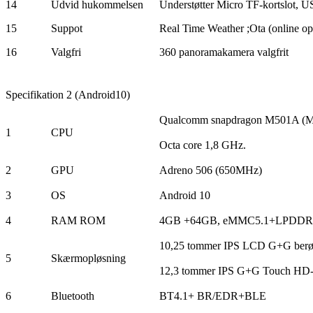
14
Udvid hukommelsen
Understøtter Micro TF-kortslot,
15
Suppot
Real Time Weather ;Ota (online op
16
Valgfri
360 panoramakamera valgfrit
Specifikation 2 (Android10)
Qualcomm snapdragon M501A (M
1
CPU
Octa core 1,8 GHz.
2
GPU
Adreno 506 (650MHz)
3
OS
Android 10
4
RAM ROM
4GB +64GB, eMMC5.1+LPDDR
10,25 tommer IPS LCD G+G berø
5
Skærmopløsning
12,3 tommer IPS G+G Touch HD
6
Bluetooth
BT4.1+ BR/EDR+BLE