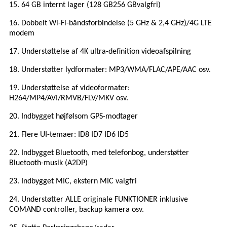
15. 64 GB internt lager (128 GB
256 GB
valgfri)
16. Dobbelt Wi-Fi-båndsforbindelse (5 GHz & 2,4 GHz)
/
4G LTE
modem
17. Understøttelse af 4K ultra-definition videoafspilning
18. Understøtter lydformater: MP3/WMA/FLAC/APE/AAC osv.
19. Understøttelse af videoformater:
H264/MP4/AVI/RMVB/FLV/MKV osv.
20. Indbygget højfølsom GPS-modtager
21. Flere UI-temaer: ID8 ID7 ID6 ID5
22. Indbygget Bluetooth, med telefonbog, understøtter
Bluetooth-musik (A2DP)
23. Indbygget MIC
, ekstern MIC valgfri
24. Understøtter ALLE originale FUNKTIONER inklusive
COMAND controller, backup kamera osv.