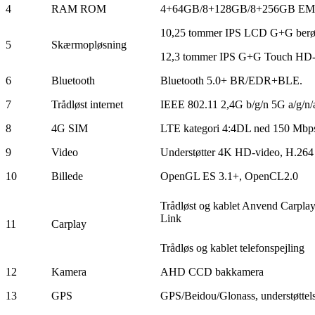
4
RAM ROM
4+64GB/8+128GB/8+256GB EM
10,25 tommer IPS LCD G+G berø
5
Skærmopløsning
12,3 tommer IPS G+G Touch HD
6
Bluetooth
Bluetooth 5.0+ BR/EDR+BLE.
7
Trådløst internet
IEEE 802.11 2,4G b/g/n 5G a/g/n/
8
4G SIM
LTE kategori 4
:
4DL ned 150 Mbp
9
Video
Understøtter 4K HD-video, H.26
10
Billede
OpenGL ES 3.1+, OpenCL2.0
Trådløst og kablet Anvend Carpla
Link
11
Carplay
Trådløs og kablet telefonspejling
12
Kamera
AHD CCD bakkamera
13
GPS
GPS/Beidou/Glonass, understøttelse