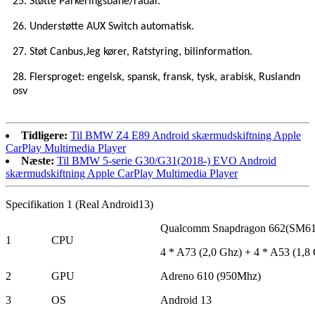
25. Støtte Parkeringsbane/radar.
26. Understøtte AUX Switch automatisk.
27. Støt Canbus,
Jeg kører
, Ratstyring, bilinformation.
28. Flersproget: engelsk, spansk, fransk, tysk, arabisk, Rusland
n
osv
Tidligere:
Til BMW Z4 E89 Android skærmudskiftning Apple
CarPlay Multimedia Player
Næste:
Til BMW 5-serie G30/G31(2018-) EVO Android
skærmudskiftning Apple CarPlay Multimedia Player
Specifikation 1 (Real Android13)
Qualcomm Snapdragon 662(SM611
1
CPU
4 * A73 (2,0 Ghz) + 4 * A53 (1,8
2
GPU
Adreno 610 (950Mhz)
3
OS
Android 13