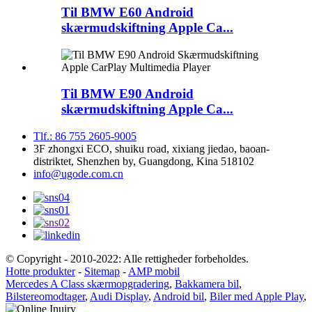
Til BMW E60 Android
skærmudskiftning Apple Ca...
Til BMW E90 Android
skærmudskiftning Apple Ca...
Tlf.: 86 755 2605-9005
3F zhongxi ECO, shuiku road, xixiang jiedao, baoan-
distriktet, Shenzhen by, Guangdong, Kina 518102
info@ugode.com.cn
© Copyright - 2010-2022: Alle rettigheder forbeholdes.
Hotte produkter
-
Sitemap
-
AMP mobil
Mercedes A Class skærmopgradering
,
Bakkamera bil
,
Bilstereomodtager
,
Audi Display
,
Android bil
,
Biler med Apple Play
,