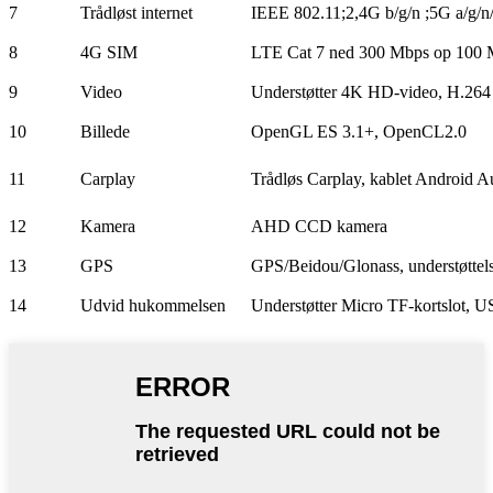
7
Trådløst internet
IEEE 802.11;2,4G b/g/n ;5G a/g/n
8
4G SIM
LTE Cat 7 ned 300 Mbps op 100
9
Video
Understøtter 4K HD-video, H.26
10
Billede
OpenGL ES 3.1+, OpenCL2.0
11
Carplay
Trådløs Carplay, kablet Android 
12
Kamera
AHD CCD kamera
13
GPS
GPS/Beidou/Glonass, understøttelse
14
Udvid hukommelsen
Understøtter Micro TF-kortslot,