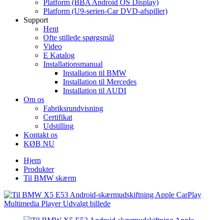
Platform (BBA Android OS Display)
Platform (U9-serien-Car DVD-afspiller)
Support
Hent
Ofte stillede spørgsmål
Video
E Katalog
Installationsmanual
Installation til BMW
Installation til Mercedes
Installation til AUDI
Om os
Fabriksrundvisning
Certifikat
Udstilling
Kontakt os
KØB NU
Hjem
Produkter
Til BMW skærm